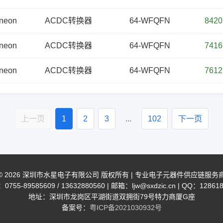
ineon
ACDC转换器
64-WFQFN
8420
ineon
ACDC转换器
64-WFQFN
7416
ineon
ACDC转换器
64-WFQFN
7612
上一页
1
2
3
...
102
下一页
© 2026 深圳市水星电子有限公司 版权所有 | 专业电子元器件供应链服务
755-89585609 / 13632880560 | 邮箱：ljw@sxdzic.cn | QQ：12861
地址：深圳市龙岗区平湖街道双拥街79号特力商厦G座
备案号：
粤ICP备2021030932号