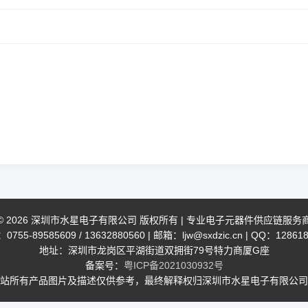
© 2026 深圳市水星电子有限公司 版权所有 | 专业电子元器件供应链服务
755-89585609 / 13632880560 | 邮箱：ljw@sxdzic.cn | QQ：12861
地址：深圳市龙岗区平湖街道双拥街79号特力商厦G座
备案号：
粤ICP备2021030932号
站所有产品图片及描述仅供参考，最终解释权归深圳市水星电子有限公司