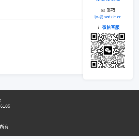
📧 邮箱
ljw@sxdzic.cn
📱
微信客服
商
86185
所有