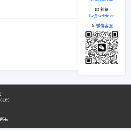
📧 邮箱
ljw@sxdzic.cn
📱
微信客服
商
86185
所有