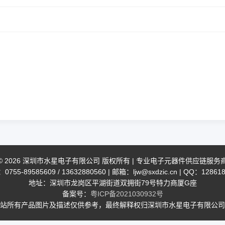
© 2026 深圳市水星电子有限公司 版权所有 | 专业电子元器件供应链服务
755-89585609 / 13632880560 | 邮箱：ljw@sxdzic.cn | QQ：12861
地址：深圳市龙岗区平湖街道双拥街79号特力商厦G座
备案号：
粤ICP备2021030932号
站所有产品图片及描述仅供参考，最终解释权归深圳市水星电子有限公司