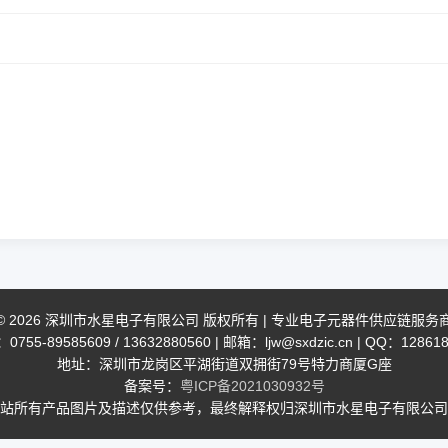
© 2026 深圳市水星电子有限公司 版权所有 | 专业电子元器件供应链服务
755-89585609 / 13632880560 | 邮箱：ljw@sxdzic.cn | QQ：12861
地址：深圳市龙岗区平湖街道双拥街79号特力商厦G座
备案号：
粤ICP备2021030932号
站所有产品图片及描述仅供参考，最终解释权归深圳市水星电子有限公司