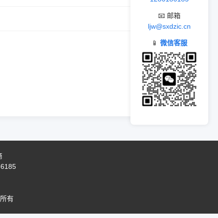
📧 邮箱
ljw@sxdzic.cn
📱
微信客服
商
86185
所有