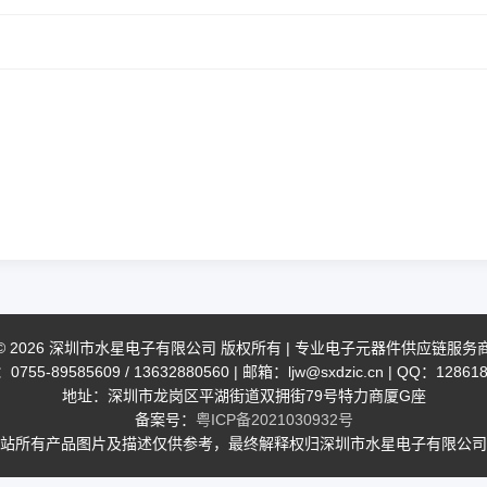
© 2026 深圳市水星电子有限公司 版权所有 | 专业电子元器件供应链服务
755-89585609 / 13632880560 | 邮箱：ljw@sxdzic.cn | QQ：12861
地址：深圳市龙岗区平湖街道双拥街79号特力商厦G座
备案号：
粤ICP备2021030932号
站所有产品图片及描述仅供参考，最终解释权归深圳市水星电子有限公司