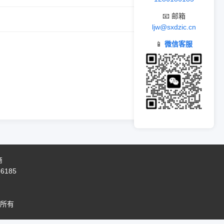
📧 邮箱
ljw@sxdzic.cn
📱
微信客服
商
86185
所有