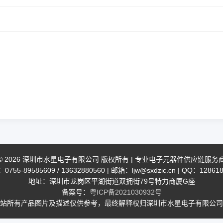
© 2026 深圳市水星电子有限公司 版权所有 | 专业电子元器件供应链服务
755-89585609 / 13632880560 | 邮箱：ljw@sxdzic.cn | QQ：12861
地址：深圳市龙岗区平湖街道双拥街79号特力商厦G座
备案号：
粤ICP备2021030932号
站所有产品图片及描述仅供参考，最终解释权归深圳市水星电子有限公司