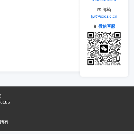
📧 邮箱
ljw@sxdzic.cn
📱
微信客服
商
86185
所有