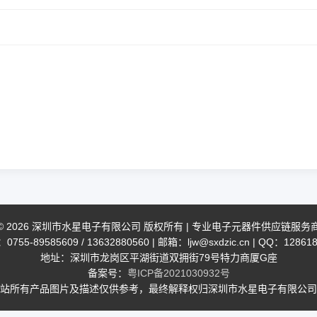
© 2026 深圳市水星电子有限公司 版权所有 | 专业电子元器件供应链服务
755-89585609 / 13632880560 | 邮箱：ljw@sxdzic.cn | QQ：12861
地址：深圳市龙岗区平湖街道双拥街79号特力商厦G座
备案号：
粤ICP备2021030932号
站所有产品图片及描述仅供参考，最终解释权归深圳市水星电子有限公司