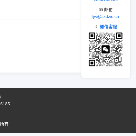
📧 邮箱
ljw@sxdzic.cn
📱
微信客服
商
86185
所有