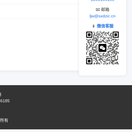
📧 邮箱
ljw@sxdzic.cn
📱
微信客服
商
86185
所有