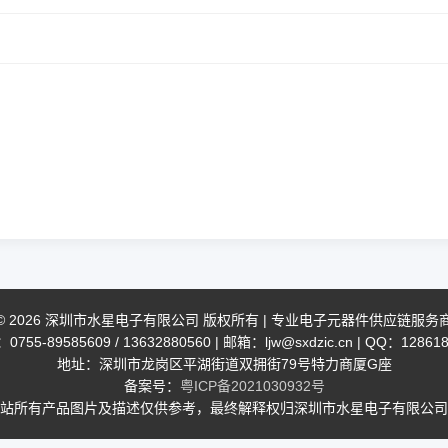
© 2026 深圳市水星电子有限公司 版权所有 | 专业电子元器件供应链服务
755-89585609 / 13632880560 | 邮箱：ljw@sxdzic.cn | QQ：12861
地址：深圳市龙岗区平湖街道双拥街79号特力商厦G座
备案号：
粤ICP备2021030932号
站所有产品图片及描述仅供参考，最终解释权归深圳市水星电子有限公司