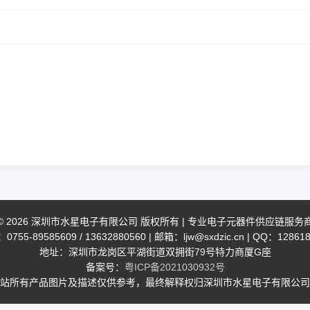
© 2026 深圳市水星电子有限公司 版权所有 | 专业电子元器件供应链服务
755-89585609 / 13632880560 | 邮箱：ljw@sxdzic.cn | QQ：12861
地址：深圳市龙岗区平湖街道双拥街79号特力商厦G座
备案号：
粤ICP备2021030932号
站所有产品图片及描述仅供参考，最终解释权归深圳市水星电子有限公司