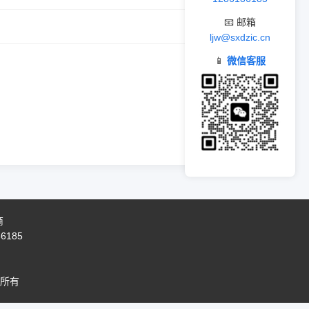
📧 邮箱
ljw@sxdzic.cn
📱
微信客服
商
86185
所有